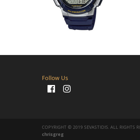
Follow Us
Facebook
Instagram
COPYRIGHT © 2019 SEVASTIDIS. ALL RIGHTS 
chrisgreg