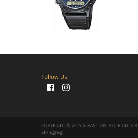
Follow Us
Facebook
Instagram
COPYRIGHT © 2019 SEVASTIDIS. ALL RIGHTS 
chrisgreg