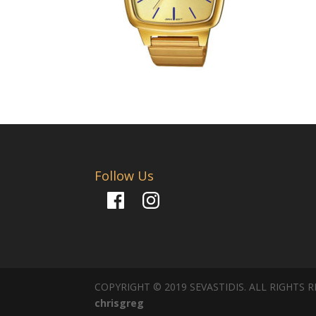
Follow Us
Facebook
Instagram
COPYRIGHT © 2019 SEVASTIDIS. ALL RIGHTS 
chrisgreg