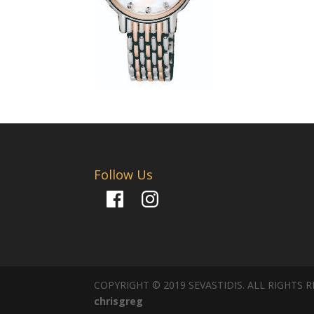
Follow Us
Facebook
Instagram
COPYRIGHT © 2019 SEVASTIDIS. ALL RIGHTS 
chrisgreg