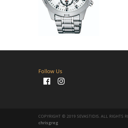
Follow Us
Facebook
Instagram
COPYRIGHT © 2019 SEVASTIDIS. ALL RIGHTS 
chrisgreg