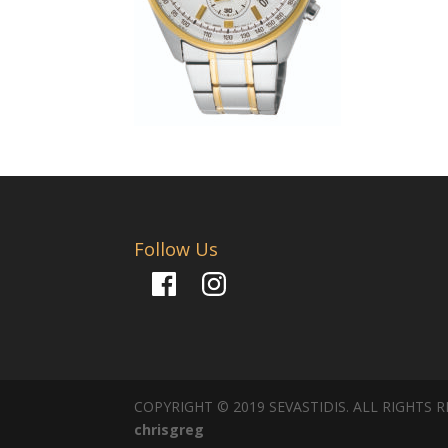
Follow Us
Facebook
Instagram
COPYRIGHT © 2019 SEVASTIDIS. ALL RIGHTS 
chrisgreg